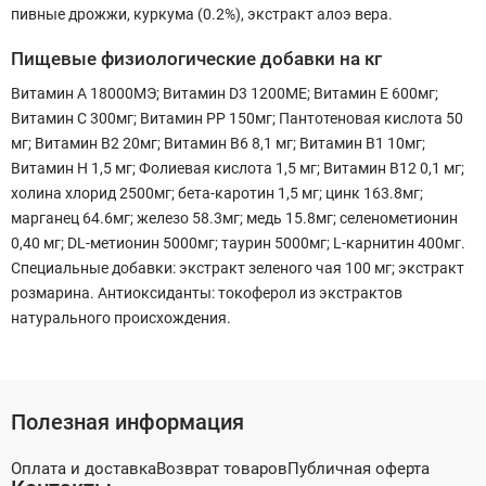
пивные дрожжи, куркума (0.2%), экстракт алоэ вера.
Пищевые физиологические добавки на кг
Витамин А 18000МЭ; Витамин D3 1200МЕ; Витамин Е 600мг;
Витамин С 300мг; Витамин РР 150мг; Пантотеновая кислота 50
мг; Витамин В2 20мг; Витамин В6 8,1 мг; Витамин В1 10мг;
Витамин Н 1,5 мг; Фолиевая кислота 1,5 мг; Витамин В12 0,1 мг;
холина хлорид 2500мг; бета-каротин 1,5 мг; цинк 163.8мг;
марганец 64.6мг; железо 58.3мг; медь 15.8мг; селенометионин
0,40 мг; DL-метионин 5000мг; таурин 5000мг; L-карнитин 400мг.
Специальные добавки: экстракт зеленого чая 100 мг; экстракт
розмарина. Антиоксиданты: токоферол из экстрактов
натурального происхождения.
Полезная информация
Оплата и доставка
Возврат товаров
Публичная оферта