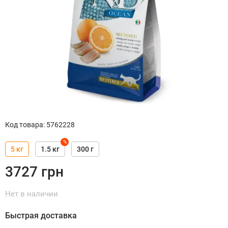
Код товара
:
5762228
%
5 кг
1.5 кг
300 г
3727
грн
Нет в наличии
Быстрая доставка