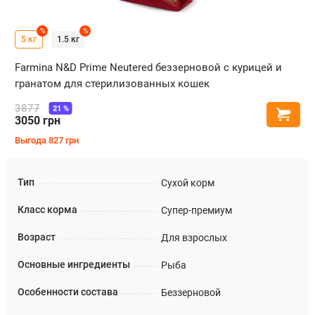
%
%
5 кг
1.5 кг
Farmina N&D Prime Neutered беззерновой с курицей и
гранатом для стерилизованных кошек
3877
21
%
Купи
3050
грн
Выгода
827
грн
Тип
Сухой корм
Класс корма
Супер-премиум
Возраст
Для взрослых
Основные ингредиенты
Рыба
Особенности состава
Беззерновой