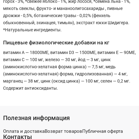
горох - 3%, *свежее яблоко - 1%, жир лосося, *семена льна - 1%,
мякоть свеклы, фрукто- и мананоолигосахариды , пивные
дрожжи - 0,5%, ботанические травы - 0,02% (фенхель
обыкновенный, эхинацея, тимьян), экстракт юкки Шидигера.
*Натуральные ингредиенты.
Пищевые физиологические добавки на кг
витамин А — 18000МЕ, витамин D3 — 1500МЕ, витамин Е — 90МЕ,
витамин С — 100 мг, железо — 30 мг, йод — 3 мг, цинк
(аминокислотно-хелатная форма цинка) — 7,5 мг, медь
(аминокислотно-хелатная) форма, гидролизованная) — 4 мг,
марганец — 38 мг, цинк (оксид цинка) — 100 мг, селен — 0,2 мг.
Содержит антиоксиданты.
Полезная информация
Оплата и доставка
Возврат товаров
Публичная оферта
Контакты