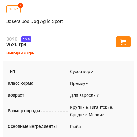
%
15 кг
Josera JosiDog Agilo Sport
3090
15
%
Купи
2620
грн
Выгода
470
грн
Тип
Сухой корм
Класс корма
Премиум
Возраст
Для взрослых
Крупные, Гигантские,
Размер породы
Средние, Мелкие
Основные ингредиенты
Рыба