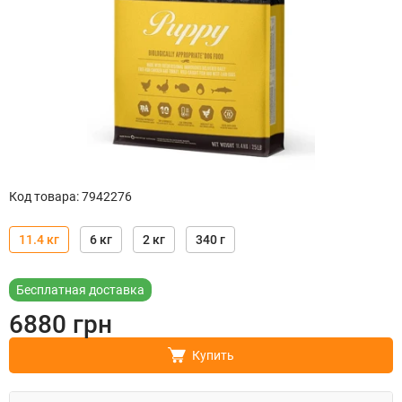
Код товара
:
7942276
11.4 кг
6 кг
2 кг
340 г
Бесплатная доставка
6880
грн
Купить