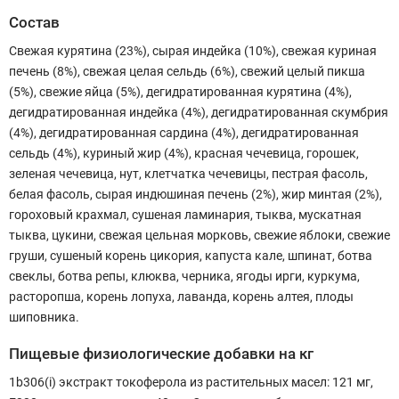
Состав
Свежая курятина (23%), сырая индейка (10%), свежая куриная
печень (8%), свежая целая сельдь (6%), свежий целый пикша
(5%), свежие яйца (5%), дегидратированная курятина (4%),
дегидратированная индейка (4%), дегидратированная скумбрия
(4%), дегидратированная сардина (4%), дегидратированная
сельдь (4%), куриный жир (4%), красная чечевица, горошек,
зеленая чечевица, нут, клетчатка чечевицы, пестрая фасоль,
белая фасоль, сырая индюшиная печень (2%), жир минтая (2%),
гороховый крахмал, сушеная ламинария, тыква, мускатная
тыква, цукини, свежая цельная морковь, свежие яблоки, свежие
груши, сушеный корень цикория, капуста кале, шпинат, ботва
свеклы, ботва репы, клюква, черника, ягоды ирги, куркума,
расторопша, корень лопуха, лаванда, корень алтея, плоды
шиповника.
Пищевые физиологические добавки на кг
1b306(i) экстракт токоферола из растительных масел: 121 мг,