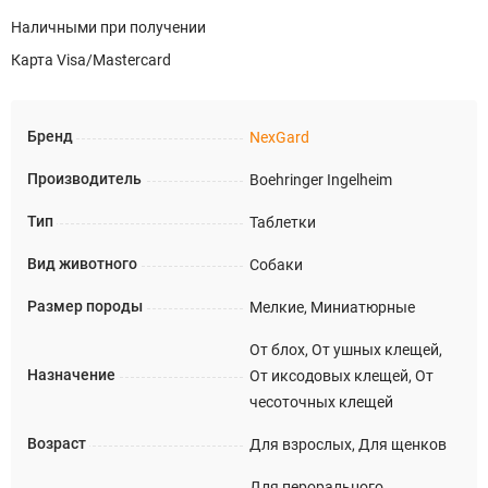
Наличными при получении
Карта Visa/Mastercard
Бренд
NexGard
Производитель
Boehringer Ingelheim
Тип
Таблетки
Вид животного
Собаки
Размер породы
Мелкие, Миниатюрные
От блох, От ушных клещей,
Назначение
От иксодовых клещей, От
чесоточных клещей
Возраст
Для взрослых, Для щенков
Для перорального