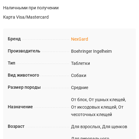
Наличными при получении
Карта Visa/Mastercard
Бренд
NexGard
Производитель
Boehringer Ingelheim
Тип
Таблетки
Вид животного
Собаки
Размер породы
Средние
От блох, От ушных клещей,
Назначение
От иксодовых клещей, От
чесоточных клещей
Возраст
Для взрослых, Для щенков
Для перорального