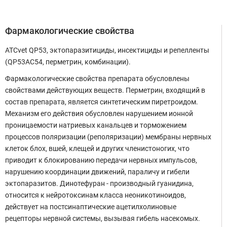
Фармакологические свойства
ATCvet QP53, эктопаразитициды, инсектициды и репелленты
(QP53AC54, перметрин, комбинации).
Фармакологические свойства препарата обусловлены
свойствами действующих веществ. Перметрин, входящий в
состав препарата, является синтетическим пиретроидом.
Механизм его действия обусловлен нарушением ионной
проницаемости натриевых канальцев и торможением
процессов поляризации (реполяризации) мембраны нервных
клеток блох, вшей, клещей и других членистоногих, что
приводит к блокированию передачи нервных импульсов,
нарушению координации движений, параличу и гибели
эктопаразитов. Динотефуран - производный гуанидина,
относится к нейротоксинам класса неоникотиноидов,
действует на постсинаптические ацетилхолиновые
рецепторы нервной системы, вызывая гибель насекомых.