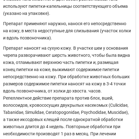
используют пипетки-капельницы соответствующего объема
(указано на упаковке).
Препарат применяют наружно, нанося его непосредственно
на кожу, в места недоступные для слизывания (участок холки
и вдоль позвоночника).
Препарат наносят на сухую кожу. В участке шеи у основания
черепа разворачивают шерсть животного, чтобы была видна
кожа, отламывают верхнюю часть пипетки и, размещая
конец пипетки на коже, выжимают содержимое пипетки
непосредственно на кожу. При обработке животных больших
размеров содержимое пипетки наносят на кожу в 3-4 точки
вдоль позвоночника, от холки до хвоста. часов.
Репеллентное действие препарата против блох, вшей,
волосоидов, кровососущих двукрылых насекомых (Culicidae,
Tabanidae, Simulidae, Ceratopogonidae, Psychodidae, Muscidae),
а также иксодовых клещей после однократной обработки
животных длится до 4 недель. Повторные обработки при
необходимости производят 1 раз в месяц. При лечении