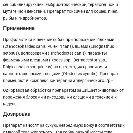
сенсибилизирующей, эмбрио-токсической, тератогенной и
мутагенной действий. Препарат токсичен для кошек, пчел,
рыбы и гидробионтов.
Применение
Профилактика и лечение собак при поражении: блохами
(Ctenocephalides canis, Pulex irritans), вшами (Linognathus
setosus), волосоедами ( Trichodectes canis), паразиты
форменными клещами (Ixodes spp., Dermacentor spp.,
Rhipicephalus sanguineus) на всех стадиях развития и
саркоптоидозными клещами (Otodectes cynotis). Препарат
применяют в комплексной терапии аллергического. /p>
Одноразовая обработка препаратом защищает животных от
поражения блохами и иксодовыми клещами в течение 4-х
недель.
Дозировка
Препарат наносят на сухую, невредимую кожу в соответствии
с массой тела животного. Для собак разной массы тела