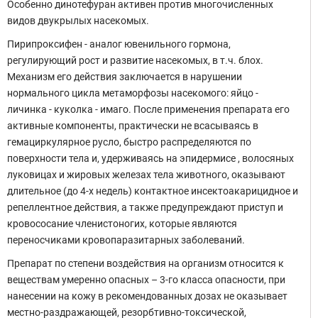
Особенно динотефуран активен против многочисленных
видов двукрылых насекомых.
Пирипроксифен - аналог ювенильного гормона,
регулирующий рост и развитие насекомых, в т.ч. блох.
Механизм его действия заключается в нарушении
нормального цикла метаморфозы насекомого: яйцо -
личинка - куколка - имаго. После применения препарата его
активные компоненты, практически не всасываясь в
гемациркулярное русло, быстро распределяются по
поверхности тела и, удерживаясь на эпидермисе , волосяных
луковицах и жировых железах тела животного, оказывают
длительное (до 4-х недель) контактное инсектоакарицидное и
репеллентное действия, а также предупреждают приступ и
кровососание членистоногих, которые являются
переносчиками кровопаразитарных заболеваний.
Препарат по степени воздействия на организм относится к
веществам умеренно опасных – 3-го класса опасности, при
нанесении на кожу в рекомендованных дозах не оказывает
местно-раздражающей, резорбтивно-токсической,