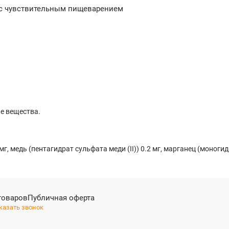
ак с чувствительным пищеварением
е вещества.
г, медь (пентагидрат сульфата меди (II)) 0.2 мг, марганец (моногидр
товаров
Публичная оферта
казать звонок