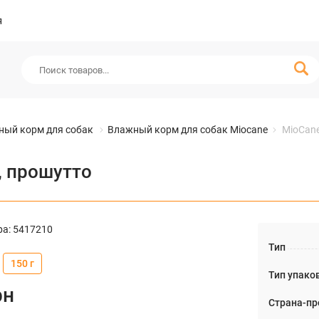
я
ный корм для собак
Влажный корм для собак Miocane
MioCane
, прошутто
ра
:
5417210
Тип
150 г
Тип упако
рн
Страна-пр