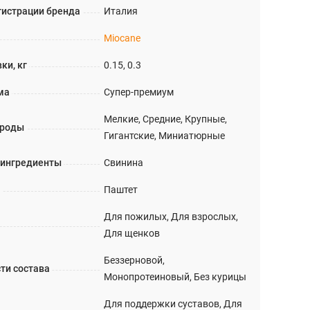
гистрации бренда
Италия
Miocane
ки, кг
0.15, 0.3
ма
Супер-премиум
Мелкие, Средние, Крупные,
ороды
Гигантские, Миниатюрные
 ингредиенты
Свинина
а
Паштет
Для пожилых, Для взрослых,
Для щенков
Беззерновой,
ти состава
Монопротеиновый, Без курицы
Для поддержки суставов, Для