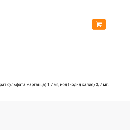
Orijen R
8947
грн
Купить
ат сульфата марганца) 1,7 мг, йод (йодид калия) 0, 7 мг.