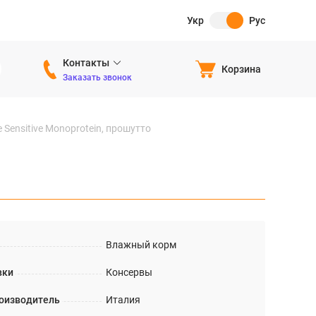
Укр
Рус
Контакты
Корзина
Заказать звонок
 Sensitive Monoprotein, прошутто
Влажный корм
вки
Консервы
оизводитель
Италия