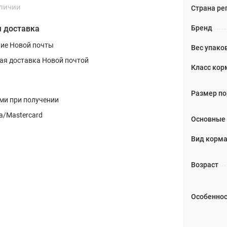
аличии
Страна ре
Бренд
 доставка
ние Новой почты
Вес упаков
ая доставка Новой почтой
Класс кор
Размер п
и при получении
a/Mastercard
Основные
Вид корм
Возраст
Особеннос