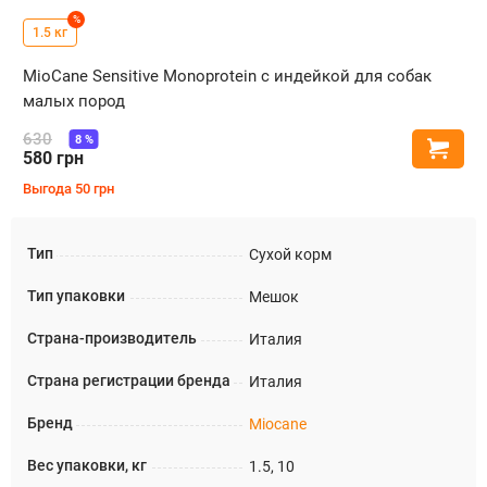
%
1.5 кг
MioCane Sensitive Monoprotein с индейкой для собак
малых пород
630
8
%
Купи
580
грн
Выгода
50
грн
Тип
Сухой корм
Тип упаковки
Мешок
Страна-производитель
Италия
Страна регистрации бренда
Италия
Бренд
Miocane
Вес упаковки, кг
1.5, 10