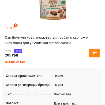
%
200 г
Carnilove мягкое лакомство для собак с карпом и
тимьяном для улучшения метаболизма
229
10
%
Купи
205
грн
Выгода
24
грн
Страна-производитель
Чехия
Страна регистрации бренда
Чехия
Тип
Лакомства
Возраст
Для взрослых