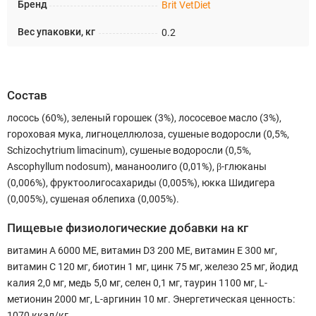
Бренд
Brit VetDiet
Вес упаковки, кг
0.2
Состав
лосось (60%), зеленый горошек (3%), лососевое масло (3%),
гороховая мука, лигноцеллюлоза, сушеные водоросли (0,5%,
Schizochytrium limacinum), сушеные водоросли (0,5%,
Ascophyllum nodosum), мананоолиго (0,01%), β-глюканы
(0,006%), фруктоолигосахариды (0,005%), юкка Шидигера
(0,005%), сушеная облепиха (0,005%).
Пищевые физиологические добавки на кг
витамин А 6000 МЕ, витамин D3 200 МЕ, витамин Е 300 мг,
витамин С 120 мг, биотин 1 мг, цинк 75 мг, железо 25 мг, йодид
калия 2,0 мг, медь 5,0 мг, селен 0,1 мг, таурин 1100 мг, L-
метионин 2000 мг, L-аргинин 10 мг. Энергетическая ценность:
1070 ккал/кг