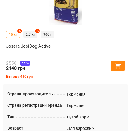
%
%
15 кг
2.7 кг
900 г
Josera JosiDog Active
2550
16
%
Купи
2140
грн
Выгода
410
грн
Страна-производитель
Германия
Страна регистрации бренда
Германия
Тип
Сухой корм
Возраст
Для взрослых