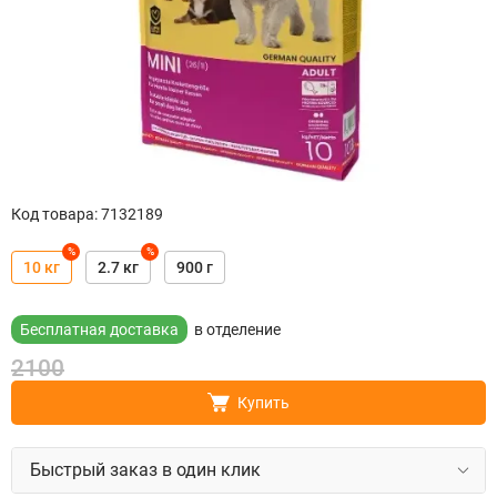
Код товара
:
7132189
%
%
10 кг
2.7 кг
900 г
Бесплатная доставка
в отделение
2100
Купить
Быстрый заказ в один клик