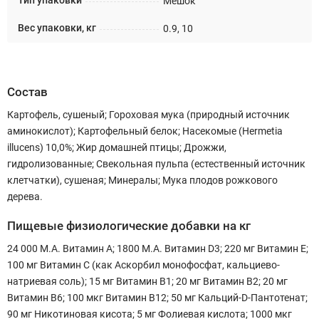
Тип упаковки
Мешок
Вес упаковки, кг
0.9, 10
Состав
Картофель, сушеный; Гороховая мука (природный источник
аминокислот); Картофельный белок; Насекомые (Hermetia
illucens) 10,0%; Жир домашней птицы; Дрожжи,
гидролизованные; Свекольная пульпа (естественный источник
клетчатки), сушеная; Минералы; Мука плодов рожкового
дерева.
Пищевые физиологические добавки на кг
24 000 М.А. Витамин А; 1800 М.А. Витамин D3; 220 мг Витамин Е;
100 мг Витамин С (как Аскорбил монофосфат, кальциево-
натриевая соль); 15 мг Витамин В1; 20 мг Витамин В2; 20 мг
Витамин В6; 100 мкг Витамин В12; 50 мг Кальций-D-Пантотенат;
90 мг Никотиновая кисота; 5 мг Фолиевая кислота; 1000 мкг