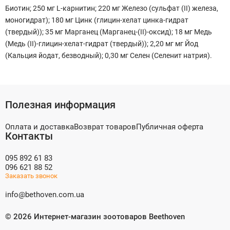
Биотин; 250 мг L-карнитин; 220 мг Железо (сульфат (II) железа,
моногидрат); 180 мг Цинк (глицин-хелат цинка-гидрат
(твердый)); 35 мг Марганец (Марганец-(II)-оксид); 18 мг Медь
(Медь (II)-глицин-хелат-гидрат (твердый)); 2,20 мг мг Йод
(Кальция йодат, безводный); 0,30 мг Селен (Селенит натрия).
Полезная информация
Оплата и доставка
Возврат товаров
Публичная оферта
Контакты
095 892 61 83
096 621 88 52
Заказать звонок
info@bethoven.com.ua
©
2026
Интернет-магазин зоотоваров Beethoven