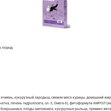
х пород
й, ячмень, кукурузный зародыш, свежее мясо курицы, домашний ж
атка, печень гидролосега, ол -3, Омега-6), фитоформула АМРОЛ (а
 боярышника, плоды шиповника, кукурузные рыльца, премикс витам