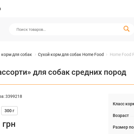
я
 корм для собак
Сухой корм для собак Home Food
Home Food P
ссорти» для собак средних пород
ра
:
3399218
Класс кор
300 г
Возраст
8
грн
Размер п