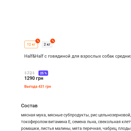
%
%
12 кг
2 кг
Half&Half с говядиной для взрослых собак средни
1721
25
%
1290
грн
Выгода
431
грн
Состав
мясная мука, мясные субпродукты, рис цельнозерново
токоферолом витамина Е, семена льна, свекольная клетч
ромашки, листья малины, мята перечная, чабрец, плоды