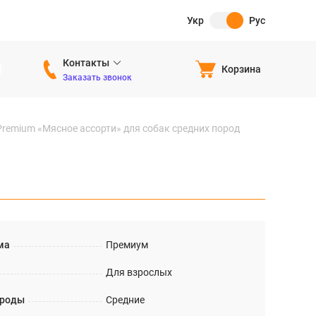
Укр
Рус
Контакты
Корзина
Заказать звонок
remium «Мясное ассорти» для собак средних пород
ма
Премиум
Для взрослых
ороды
Средние