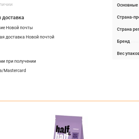
аличии
Основные
Страна-пр
 доставка
ние Новой почты
Страна ре
ая доставка Новой почтой
Бренд
Вес упаков
и при получении
a/Mastercard