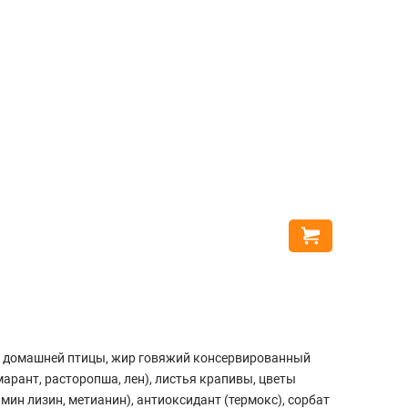
%
15 кг
Josera Jo
2385
16
Купить
2000
грн
Выгода
38
ир домашней птицы, жир говяжий консервированный
марант, расторопша, лен), листья крапивы, цветы
ин лизин, метианин), антиоксидант (термокс), сорбат