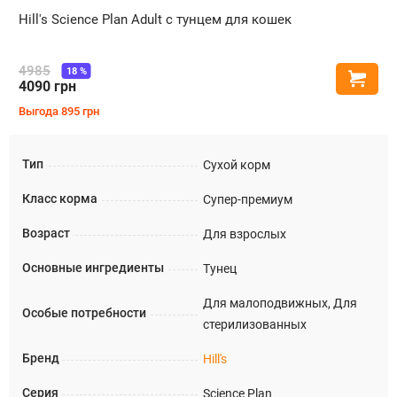
Hill's Science Plan Adult с тунцем для кошек
4985
18
%
Купи
4090
грн
Выгода
895
грн
Тип
Сухой корм
Класс корма
Супер-премиум
Возраст
Для взрослых
Основные ингредиенты
Тунец
Для малоподвижных, Для
Особые потребности
стерилизованных
Бренд
Hill's
Серия
Science Plan