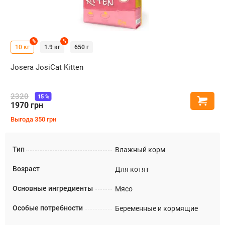
%
%
10 кг
1.9 кг
650 г
Josera JosiCat Kitten
2320
15
%
Купи
1970
грн
Выгода
350
грн
Тип
Влажный корм
Возраст
Для котят
Основные ингредиенты
Мясо
Особые потребности
Беременные и кормящие