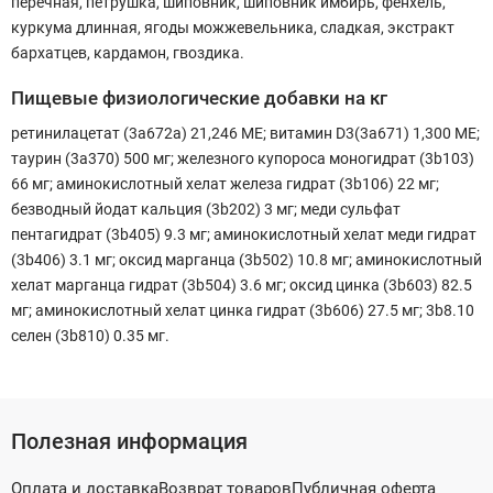
перечная, петрушка, шиповник, шиповник имбирь, фенхель,
куркума длинная, ягоды можжевельника, сладкая, экстракт
бархатцев, кардамон, гвоздика.
Пищевые физиологические добавки на кг
ретинилацетат (3a672a) 21,246 МЕ; витамин D3(3a671) 1,300 МЕ;
таурин (3a370) 500 мг; железного купороса моногидрат (3b103)
66 мг; аминокислотный хелат железа гидрат (3b106) 22 мг;
безводный йодат кальция (3b202) 3 мг; меди сульфат
пентагидрат (3b405) 9.3 мг; аминокислотный хелат меди гидрат
(3b406) 3.1 мг; оксид марганца (3b502) 10.8 мг; аминокислотный
хелат марганца гидрат (3b504) 3.6 мг; оксид цинка (3b603) 82.5
мг; аминокислотный хелат цинка гидрат (3b606) 27.5 мг; 3b8.10
селен (3b810) 0.35 мг.
Полезная информация
Оплата и доставка
Возврат товаров
Публичная оферта