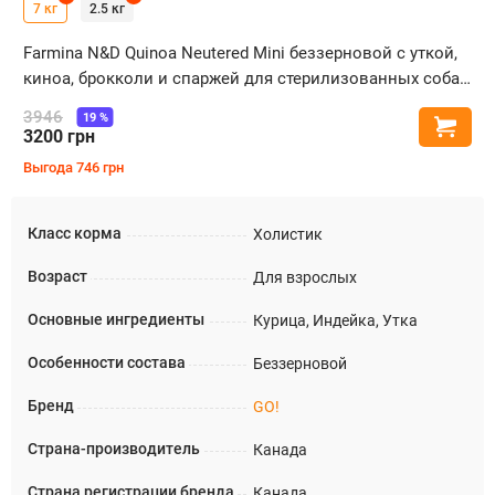
7 кг
2.5 кг
Farmina N&D Quinoa Neutered Mini беззерновой с уткой,
киноа, брокколи и спаржей для стерилизованных собак
малых пород
3946
19
%
Купи
3200
грн
Выгода
746
грн
Класс корма
Холистик
Возраст
Для взрослых
Основные ингредиенты
Курица, Индейка, Утка
Особенности состава
Беззерновой
Бренд
GO!
Страна-производитель
Канада
Страна регистрации бренда
Канада