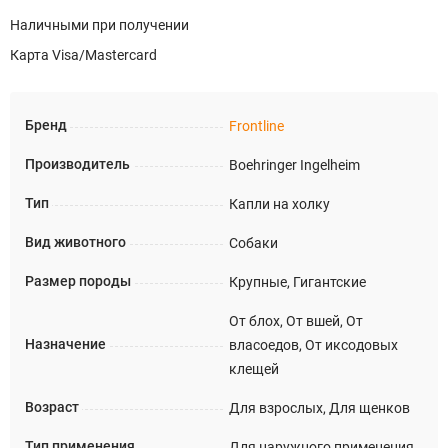
Наличными при получении
Карта Visa/Mastercard
Бренд
Frontline
Производитель
Boehringer Ingelheim
Тип
Капли на холку
Вид животного
Собаки
Размер породы
Крупные, Гигантские
От блох, От вшей, От
Назначение
власоедов, От иксодовых
клещей
Возраст
Для взрослых, Для щенков
Тип применения
Для наружного применения