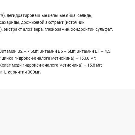
5%), дегидратированные цельные яйца, сельдь,
госахариды, дрожжевой экстракт (источник
, экстракт алоэ вера, глюкозамин, хондроитин сульфат.
итамин В2 – 7,5мг; Витамин В6 – 6мг; Витамин В1 – 4,5
ат цинка гидрокси-аналога метионина) – 163,8 мг;
Хелат меди гидрокси-аналога метионина) – 15,8 мг;
г; L-карнитин 300мг.