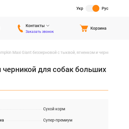
Укр
Рус
Контакты
Корзина
Заказать звонок
mpkin Maxi Giant беззерновой с тыквой, ягненком и черникой для 
и черникой для собак больших
Сухой корм
ма
Супер-премиум