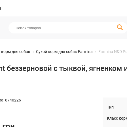
я
 корм для собак
Сухой корм для собак Farmina
Farmina N&D Pu
nt беззерновой с тыквой, ягненком 
ра
:
8740226
Тип
Класс кор
7
грн