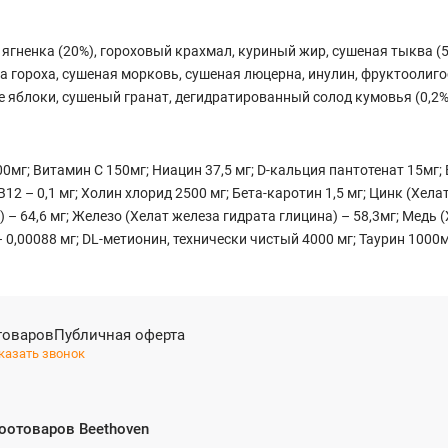
 ягненка (20%), гороховый крахмал, куриный жир, сушеная тыква (
на гороха, сушеная морковь, сушеная люцерна, инулин, фруктооли
е яблоки, сушеный гранат, дегидратированный солод кумовья (0,2%)
г; Витамин С 150мг; Ниацин 37,5 мг; D-кальция пантотенат 15мг; В
В12 – 0,1 мг; Холин хлорид 2500 мг; Бета-каротин 1,5 мг; Цинк (Хел
 64,6 мг; Железо (Хелат железа гидрата глицина) – 58,3мг; Медь (
,00088 мг; DL-метионин, технически чистый 4000 мг; Таурин 1000м
товаров
Публичная оферта
казать звонок
оотоваров Beethoven