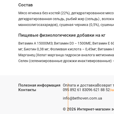
Состав
Мясо ягненка без костей (22%), дегидратированное мясо
дегидратированная сельдь, рыбий жир (сельдь) , волок
манноолигосахаридов), сушеная черника (0,5%), сушены
Пищевые физиологические добавки на кг
Витамин А 15000МЭ; Витамин D3 – 1500МЕ; Витамин Е 600м
мг; Биотин 0,38 мг; Фолиевая кислота – 0,45мг; Витамин 
Марганец (Хелат марганца гидрокси-аналога метионина) –
Селен (селенизированные дрожжи инактивированные) – 0
Полезная информация
Оплата и доставка
Возврат 
Контакты
095 892 61 83
096 621 88 52
За
info@bethoven.com.ua
©
2026
Интернет-магазин з