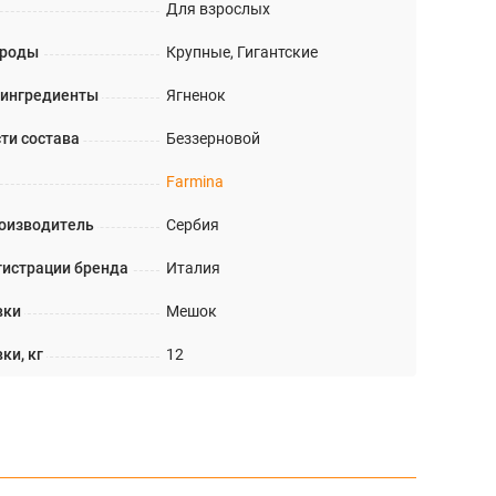
Для взрослых
ороды
Крупные, Гигантские
 ингредиенты
Ягненок
ти состава
Беззерновой
Farmina
оизводитель
Сербия
гистрации бренда
Италия
вки
Мешок
ки, кг
12