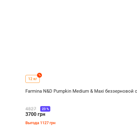
%
12 кг
Farmina N&D Pumpkin Medium & Maxi беззерновой с
4827
23
%
3700
грн
Выгода
1127
грн