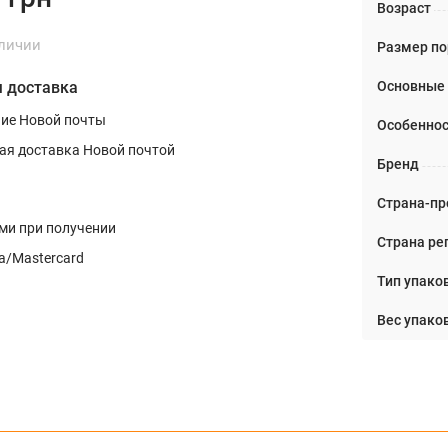
Возраст
аличии
Размер п
Основные
 доставка
ние Новой почты
Особеннос
ая доставка Новой почтой
Бренд
Страна-пр
и при получении
Страна ре
a/Mastercard
Тип упако
Вес упаков