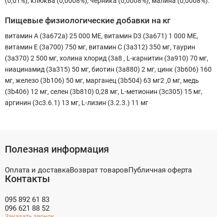
(0,01%), клюква (0,0008%), черника (0,0008%), малина (0,0008%).
Пищевые физиологические добавки на кг
витамин A (3a672a) 25 000 МЕ, витамин D3 (3a671) 1 000 МЕ,
витамин E (3a700) 750 мг, витамин C (3a312) 350 мг, таурин
(3a370) 2 500 мг, холина хлорид (3a8 , L-карнитин (3a910) 70 мг,
ниацинамид (3a315) 50 мг, биотин (3a880) 2 мг, цинк (3b606) 160
мг, железо (3b106) 50 мг, марганец (3b504) 63 мг2 ,0 мг, медь
(3b406) 12 мг, селен (3b810) 0,28 мг, L-метионин (3c305) 15 мг,
аргинин (3c3.6.1) 13 мг, L-лизин (3.2.3.) 11 мг
Полезная информация
Оплата и доставка
Возврат товаров
Публичная оферта
Контакты
095 892 61 83
096 621 88 52
Заказать звонок