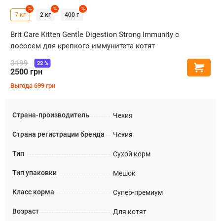
%
%
%
7 кг
2 кг
400 г
Brit Care Kitten Gentle Digestion Strong Immunity с
лососем для крепкого иммунитета котят
3199
22
%
Купи
2500
грн
Выгода
699
грн
Страна-производитель
Чехия
Страна регистрации бренда
Чехия
Тип
Сухой корм
Тип упаковки
Мешок
Класс корма
Супер-премиум
Возраст
Для котят