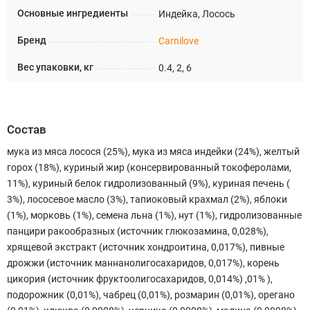
Основные ингредиенты
Индейка, Лосось
Бренд
Carnilove
Вес упаковки, кг
0.4, 2, 6
Состав
мука из мяса лосося (25%), мука из мяса индейки (24%), желтый
горох (18%), куриный жир (консервированный токоферолами,
11%), куриный белок гидролизованный (9%), куриная печень (
3%), лососевое масло (3%), тапиоковый крахмал (2%), яблоки
(1%), морковь (1%), семена льна (1%), нут (1%), гидролизованные
панцири ракообразных (источник глюкозамина, 0,028%),
хрящевой экстракт (источник хондроитина, 0,017%), пивные
дрожжи (источник маннанолигосахаридов, 0,017%), корень
цикория (источник фруктоолигосахаридов, 0,014%) ,01% ),
подорожник (0,01%), чабрец (0,01%), розмарин (0,01%), орегано