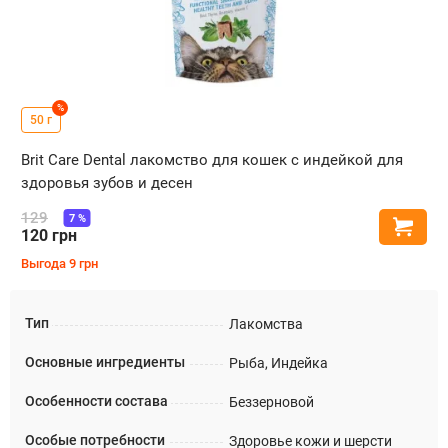
%
50 г
Brit Care Dental лакомство для кошек с индейкой для
здоровья зубов и десен
129
7
%
Купи
120
грн
Выгода
9
грн
Тип
Лакомства
Основные ингредиенты
Рыба, Индейка
Особенности состава
Беззерновой
Особые потребности
Здоровье кожи и шерсти