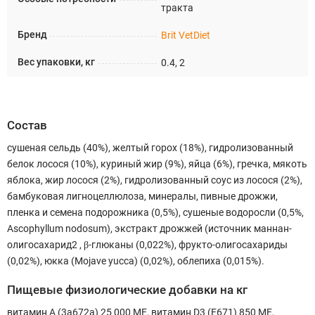
тракта
Бренд
Brit VetDiet
Вес упаковки, кг
0.4, 2
Состав
сушеная сельдь (40%), желтый горох (18%), гидролизованный
белок лосося (10%), куриный жир (9%), яйца (6%), гречка, мякоть
яблока, жир лосося (2%), гидролизованный соус из лосося (2%),
бамбуковая лигноцеллюлоза, минералы, пивные дрожжи,
пленка и семена подорожника (0,5%), сушеные водоросли (0,5%,
Ascophyllum nodosum), экстракт дрожжей (источник маннан-
олигосахарид2 , β-глюканы (0,022%), фрукто-олигосахариды
(0,02%), юкка (Mojave yucca) (0,02%), облепиха (0,015%).
Пищевые физиологические добавки на кг
витамин A (3a672a) 25 000 МЕ, витамин D3 (E671) 850 МЕ,