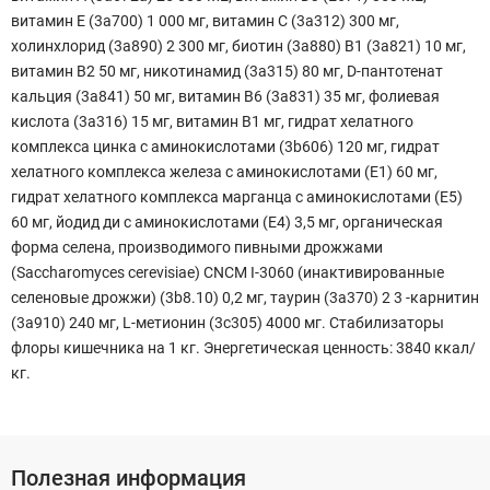
витамин E (3a700) 1 000 мг, витамин C (3a312) 300 мг,
холинхлорид (3a890) 2 300 мг, биотин (3a880) B1 (3a821) 10 мг,
витамин B2 50 мг, никотинамид (3a315) 80 мг, D-пантотенат
кальция (3a841) 50 мг, витамин B6 (3a831) 35 мг, фолиевая
кислота (3a316) 15 мг, витамин B1 мг, гидрат хелатного
комплекса цинка с аминокислотами (3b606) 120 мг, гидрат
хелатного комплекса железа с аминокислотами (E1) 60 мг,
гидрат хелатного комплекса марганца с аминокислотами (E5)
60 мг, йодид ди с аминокислотами (E4) 3,5 мг, органическая
форма селена, производимого пивными дрожжами
(Saccharomyces cerevisiae) CNCM I-3060 (инактивированные
селеновые дрожжи) (3b8.10) 0,2 мг, таурин (3a370) 2 3 -карнитин
(3a910) 240 мг, L-метионин (3c305) 4000 мг. Стабилизаторы
флоры кишечника на 1 кг. Энергетическая ценность: 3840 ккал/
кг.
Полезная информация