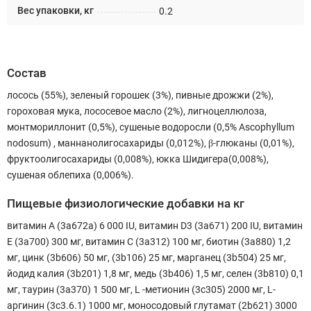
Вес упаковки, кг
0.2
Состав
лосось (55%), зеленый горошек (3%), пивные дрожжи (2%),
гороховая мука, лососевое масло (2%), лигноцеллюлоза,
монтмориллонит (0,5%), сушеные водоросли (0,5% Ascophyllum
nodosum) , маннанолигосахариды (0,012%), β-глюканы (0,01%),
фруктоолигосахариды (0,008%), юкка Шидигера(0,008%),
сушеная облепиха (0,006%).
Пищевые физиологические добавки на кг
витамин A (3a672a) 6 000 IU, витамин D3 (3а671) 200 IU, витамин
E (3a700) 300 мг, витамин C (3a312) 100 мг, биотин (3a880) 1,2
мг, цинк (3b606) 50 мг, (3b106) 25 мг, марганец (3b504) 25 мг,
йодид калия (3b201) 1,8 мг, медь (3b406) 1,5 мг, селен (3b810) 0,1
мг, таурин (3a370) 1 500 мг, L -метионин (3c305) 2000 мг, L-
аргинин (3c3.6.1) 1000 мг, моносодовый глутамат (2b621) 3000