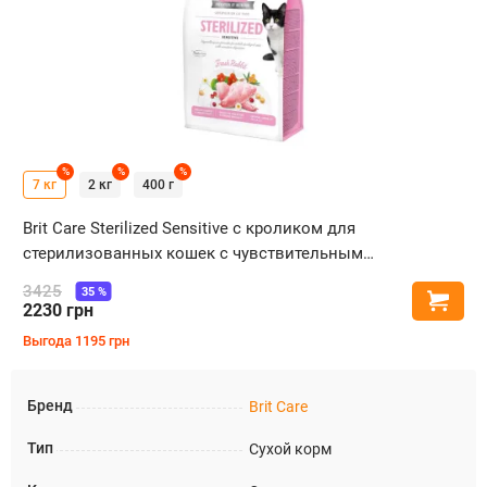
%
%
%
7 кг
2 кг
400 г
Brit Care Sterilized Sensitive с кроликом для
стерилизованных кошек с чувствительным
пищеварением
3425
35
%
Купи
2230
грн
Выгода
1195
грн
Бренд
Brit Care
Тип
Сухой корм