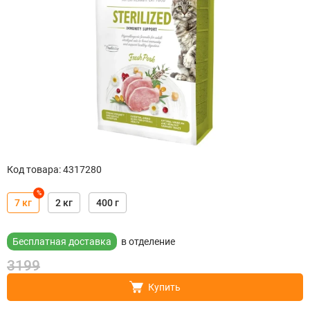
Код товара
:
4317280
%
7 кг
2 кг
400 г
Бесплатная доставка
в отделение
3199
Купить