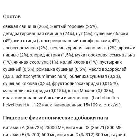
Состав
свежая свинина (26%), желтый горошек (25%),
дегидратированная свинина (24%), нут (4%), сушеные яблоки
(4%), жир птицы (консервированный токоферолами, 4%),
лососевое масло (2%) , печень куриная гидролизат (2%), дрожжи
пивные (2%), хлорид натрия (1,5%), мука гороховая, семена льна
(1%), яичная скорлупа (1%), калий хлорид (1%), пустырник
сушеный (0,5%), ромашка сушеная (0,5%), масло водорослей
(0,3%, Schizochytrium limacinum), облепиха сушеная (0,3%),
сушеная клюква (0,2%), фруктоолигосахариды (0,015 %),
мананолигосахариды (0,015%), юкка Мохаве (0,008%),
инактивированные бактерии и их частицы (Lactobacillus
helveticus HA – 122 инактивированные 15×109 клеток/кг).
Пищевые физиологические добавки на кг
витамин А (3a672a) 23000 МЕ, витамин D3 (3a671) 800 МЕ,
витамин Е (3a700) 600 мг, витамин С (3a312) 300 мг, таурин