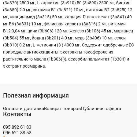
(3a370) 2500 мг, L-карнитин (3a910) 50 (3a890) 2500 мг, биотин
(3a880) 2,0 мг, витамин B1 (3a821) 10 мг, витамин B2 (3a825i) 12
мг, ниацинамид (3a315) 50 мг, кальция-D-пантотенат (3a841) 40
мг B6 (3a831) 10 мг, фолиевая кислота (3a316) 2 мг, витамин
B12 0,04 мг, цинк (3b606) 120 мг, железо (3b106) 45 мг, марганец
(3b504) 55 мг, йодид (3b201) 4,0 мг, медь (3b406) 10 мг, селен
(3b810) 0,2 мг, L-метионин (3 ) 4000 мг. Содержит одобренные ЕС
природные антиоксиданты: экстракты токоферола из
растительного масла (1b306(i)), аскорбилпальмитат (1b304) и
экстракт розмарина.
Полезная информация
Оплата и доставка
Возврат товаров
Публичная оферта
Контакты
095 892 61 83
096 621 88 52