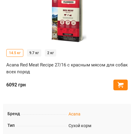
14.5 кг
9.7 кг
2 кг
Acana Red Meat Recipe 27/16 с красным мясом для собак
всех пород
6092
грн
Купи
Бренд
Acana
Тип
Сухой корм