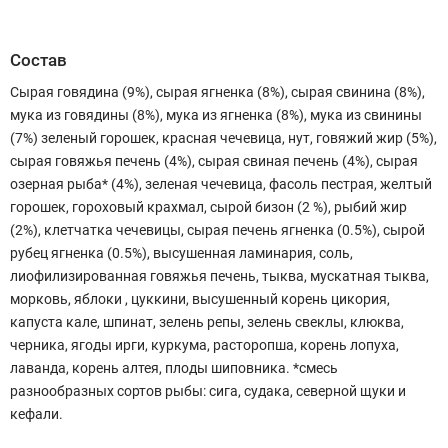
Состав
Сырая говядина (9%), сырая ягненка (8%), сырая свинина (8%),
мука из говядины (8%), мука из ягненка (8%), мука из свинины
(7%) зеленый горошек, красная чечевица, нут, говяжий жир (5%),
сырая говяжья печень (4%), сырая свиная печень (4%), сырая
озерная рыба* (4%), зеленая чечевица, фасоль пестрая, желтый
горошек, гороховый крахмал, сырой бизон (2 %), рыбий жир
(2%), клетчатка чечевицы, сырая печень ягненка (0.5%), сырой
рубец ягненка (0.5%), высушенная ламинария, соль,
лиофилизированная говяжья печень, тыква, мускатная тыква,
морковь, яблоки , цуккини, высушенный корень цикория,
капуста кале, шпинат, зелень репы, зелень свеклы, клюква,
черника, ягоды ирги, куркума, расторопша, корень лопуха,
лаванда, корень алтея, плоды шиповника. *смесь
разнообразных сортов рыбы: сига, судака, северной щуки и
кефали.