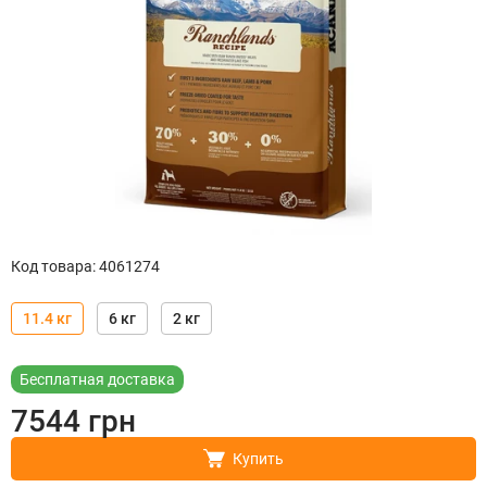
Код товара
:
4061274
11.4 кг
6 кг
2 кг
Бесплатная доставка
7544
грн
Купить