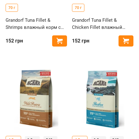
70 г
70 г
Grandorf Tuna Fillet &
Grandorf Tuna Fillet &
Shrimps влажный корм с
Chicken Fillet влажный
филе тунца и креветками
корм с филе тунца и
152
грн
152
грн
Купить
Купи
для кошек
куриной грудкой для кошек