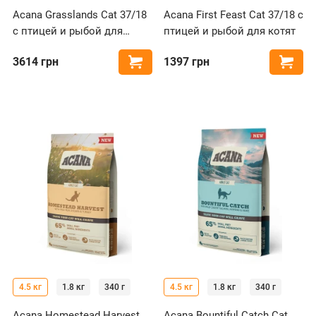
Acana Grasslands Cat 37/18
Acana First Feast Cat 37/18 с
с птицей и рыбой для
птицей и рыбой для котят
кошек
3614
грн
1397
грн
Купить
Купи
4.5 кг
1.8 кг
340 г
4.5 кг
1.8 кг
340 г
Acana Homestead Harvest
Acana Bountiful Catch Cat