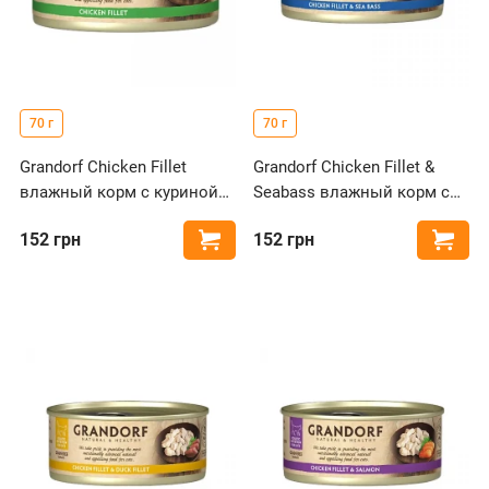
70 г
70 г
Grandorf Chicken Fillet
Grandorf Chicken Fillet &
влажный корм с куриной
Seabass влажный корм с
грудкой для кошек
куриной грудкой и сибасом
152
грн
152
грн
Купить
Купи
для кошек