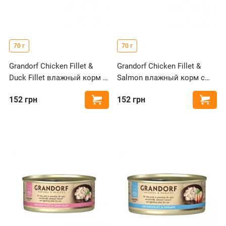
70 г
70 г
Grandorf Chicken Fillet &
Grandorf Chicken Fillet &
Duck Fillet влажный корм с
Salmon влажный корм с
куриной грудкой и утиным
куриной грудкой и лососем
152
грн
152
грн
Купить
Купи
филе для кошек
для кошек