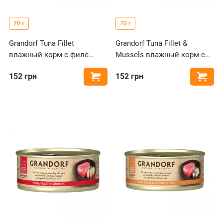
70 г
70 г
Grandorf Tuna Fillet
Grandorf Tuna Fillet &
влажный корм с филе
Mussels влажный корм с
тунца для кошек
филе тунца и мидиями для
152
грн
152
грн
Купить
Купи
кошек