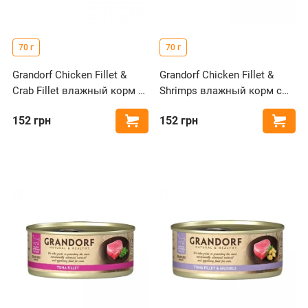
70 г
70 г
Grandorf Chicken Fillet &
Grandorf Chicken Fillet &
Crab Fillet влажный корм с
Shrimps влажный корм с
куриной грудкой и крабом
куриной грудкой и
152
грн
152
грн
Купить
Купи
для кошек
креветками для кошек