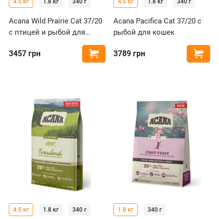
4.5 кг
1.8 кг
340 г
4.5 кг
1.8 кг
340 г
Acana Wild Prairie Cat 37/20
Acana Pacifica Cat 37/20 с
с птицей и рыбой для
рыбой для кошек
кошек
3457
грн
3789
грн
Купить
Купи
4.5 кг
1.8 кг
340 г
1.8 кг
340 г