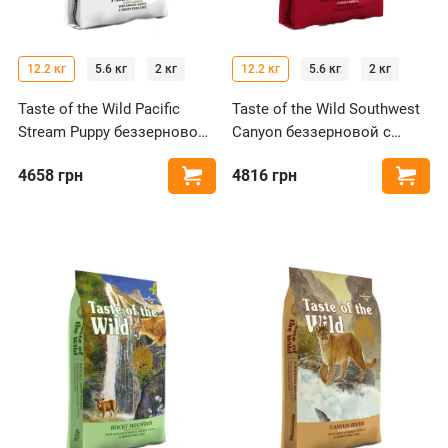
12.2 кг
5.6 кг
2 кг
12.2 кг
5.6 кг
2 кг
Taste of the Wild Pacific
Taste of the Wild Southwest
Stream Puppy беззерновой
Canyon беззерновой с
с лососем для щенков
говядиной и диким
4658
грн
4816
грн
Купить
Купи
всех пород
кабаном для собак всех
пород