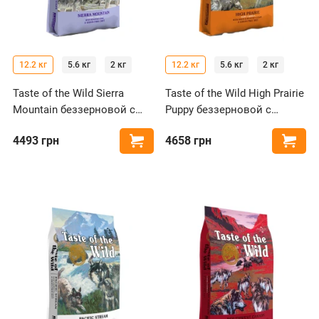
12.2 кг
5.6 кг
2 кг
12.2 кг
5.6 кг
2 кг
Taste of the Wild Sierra
Taste of the Wild High Prairie
Mountain беззерновой с
Puppy беззерновой с
ягненком для собак всех
бизоном и олениной для
4493
грн
4658
грн
Купить
Купи
пород
щенков всех пород