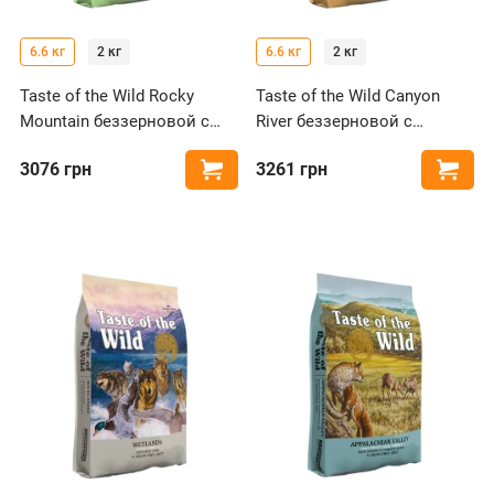
6.6 кг
2 кг
6.6 кг
2 кг
Taste of the Wild Rocky
Taste of the Wild Canyon
Mountain беззерновой с
River беззерновой с
олениной и лососем для
форелью и лососем для
3076
грн
3261
грн
Купить
Купи
кошек
кошек