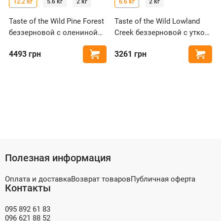
12.2 кг
5.6 кг
2 кг
6.6 кг
2 кг
Taste of the Wild Pine Forest
Taste of the Wild Lowland
беззерновой с олениной
Creek беззерновой с уткой
для собак всех пород
для кошек
4493
грн
3261
грн
Купить
Купи
Полезная информация
Оплата и доставка
Возврат товаров
Публичная оферта
Контакты
095 892 61 83
096 621 88 52