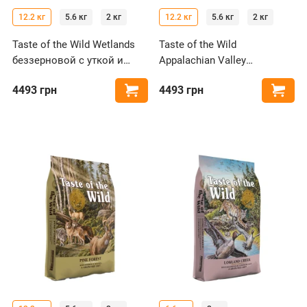
12.2 кг
5.6 кг
2 кг
12.2 кг
5.6 кг
2 кг
Taste of the Wild Wetlands
Taste of the Wild
беззерновой с уткой и
Appalachian Valley
курицей для собак всех
беззерновой с олениной
4493
грн
4493
грн
Купить
Купи
пород
для собак миниатюрных и
малых пород